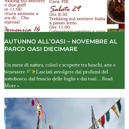
AUTUNNO ALL’OASI – NOVEMBRE AL
PARCO OASI DIECIMARE
Un mese di natura, colori e scoperte tra boschi, arte e
benessere
Lasciati avvolgere dai profumi del
sottobosco, dal fruscio delle foglie e dai toni…
Read
More »