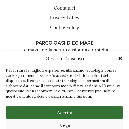
Contattaci
Privacy Policy
Cookie Policy
PARCO OASI DIECIMARE
La magia della natura custodita e protetta
Gestisci Consenso
Centro Visite Parco Oasi Diecimare
Località Breccelle - 84013 Cava de' Tirreni (SA)
Per fornire le migliori esperienze, utilizziamo tecnologie come i
+39 380 659 9775
cookie per memorizzare e/o accedere alle informazioni del
dispositivo. Il consenso a queste tecnologie ci permetterà di
info@oasidiecimare.it
elaborare dati come il comportamento di navigazione o ID unici su
Orari:
LUN - MAR: chiuso
questo sito. Non acconsentire o ritirare il consenso può influire
negativamente su alcune caratteristiche e funzioni.
MER - GIO - VEN -SAB - DOM: 8:00 - 16:30
Gestito da
Accetta
Parco degli Ulivi
C.T.L. DI LAMBERTI CARMELA & C. S.A.S.
Nega