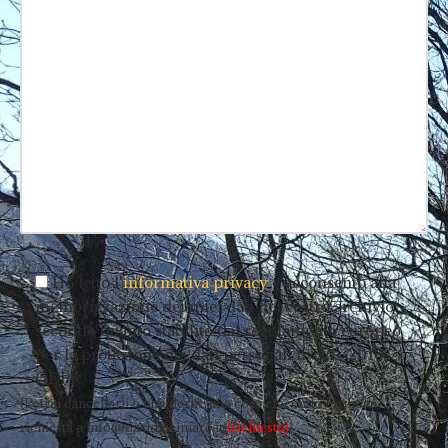
Ho letto l'
informativa privacy
e acconsento alla
memorizzazione dei miei dati nel vostro archivio
secondo quanto stabilito dal regolamento europeo
per la protezione dei dati personali n. 679/2016,
GDPR.
(Potrai cancellarli o chiederne una copia facendo esplicita
richiesta a info@oasidiecimare.it)
(richiesto)