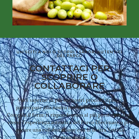
UNISCITI A NOI O SCOPRI I SAPORI AUTENTICI
DEL PARCO
CONTATTACI PER
SCOPRIRE O
COLLABORARE
Vuoi saperne di più sui nostri prodotti tipici o
partecipare alla nostra rete di produttori locali?
Compila il form: ti risponderemo al più presto per farti
vivere l’esperienza autentica del Parco Diecimare o per
avviare una collaborazione con la nostra Vetrina
Gastronomica.